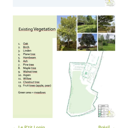
←
Le P'tit Lopin
Brésil
→