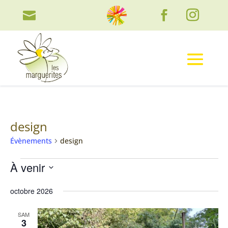

design
Évènements
design
Évènements
À venir
Sélectionnez
octobre 2026
une
date.
SAM
3