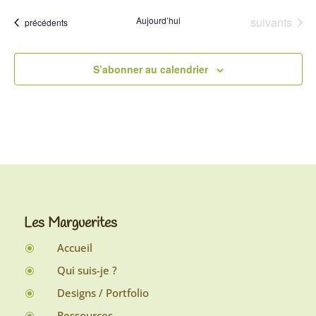
Évènements
Aujourd’hui
suivants
Évènements
précédents
S’abonner au calendrier
Les Marguerites
Accueil
\
Qui suis-je ?
\
Designs / Portfolio
\
Ressources
\